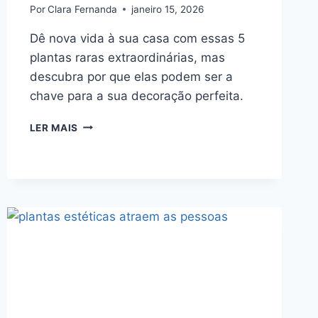
Por
Clara Fernanda
janeiro 15, 2026
Dê nova vida à sua casa com essas 5
plantas raras extraordinárias, mas
descubra por que elas podem ser a
chave para a sua decoração perfeita.
5
LER MAIS
MELHORES
DESCOBERTAS
DE
MODA
DE
PLANTAS
RARAS
QUE
VOCÊ
PODE
ENCONTRAR
ONLINE
HOJE