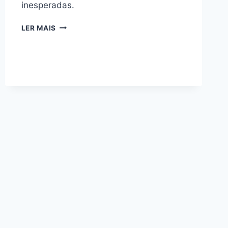
inesperadas.
POR
LER MAIS
QUE
PLANTAS
ESTETICAS
ATRAEM
MAIS
PESSOAS