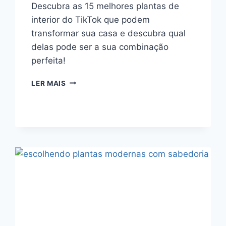
Descubra as 15 melhores plantas de
interior do TikTok que podem
transformar sua casa e descubra qual
delas pode ser a sua combinação
perfeita!
15
LER MAIS
MELHORES
PLANTAS
DE
INTERIOR
DO
TIKTOK
QUE
ILUMINAM
QUALQUER
ESPAÇO