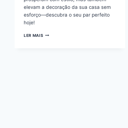
elevam a decoração da sua casa sem
esforço—descubra o seu par perfeito
hoje!
10
LER MAIS
MELHORES
PLANTAS
DE
KIT
RESISTENTES
À
MODA
QUE
FLORESCEM
COM
ESTILO