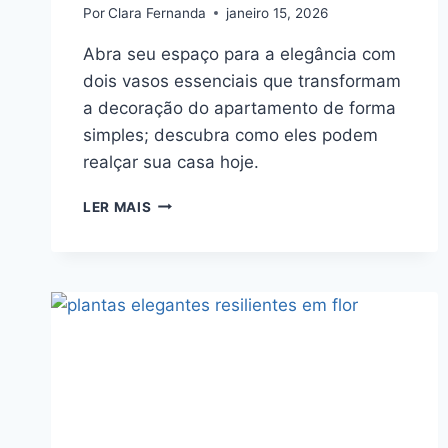
Por
Clara Fernanda
janeiro 15, 2026
Abra seu espaço para a elegância com
dois vasos essenciais que transformam
a decoração do apartamento de forma
simples; descubra como eles podem
realçar sua casa hoje.
2
LER MAIS
MELHORES
VASOS
PERFEITOS
PARA
INICIANTES
ABSOLUTOS
NA
DECORAÇÃO
DE
APARTAMENTOS