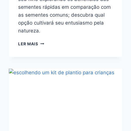
sementes rápidas em comparação com
as sementes comuns; descubra qual
opção cultivará seu entusiasmo pela
natureza.
SEMENTES
LER MAIS
RÁPIDAS
VS
SEMENTES
COMUNS
PARA
CRIANÇAS