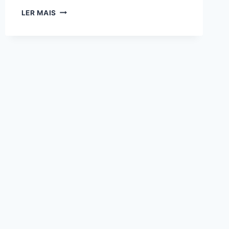
O
LER MAIS
QUE
OBSERVAR
ANTES
DE
COMPRAR
HORTA
INFANTIL