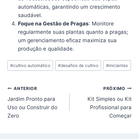
automáticas, garantindo um crescimento
saudável.
Foque na Gestão de Pragas
: Monitore
regularmente suas plantas quanto a pragas;
um gerenciamento eficaz maximiza sua
produção e qualidade.
Tags
#
cultivo automático
#
desafios de cultivo
#
iniciantes
do
Post:
Navegação
ANTERIOR
PRÓXIMO
Jardim Pronto para
Kit Simples ou Kit
de
Uso ou Construir do
Profissional para
Post
Zero
Começar