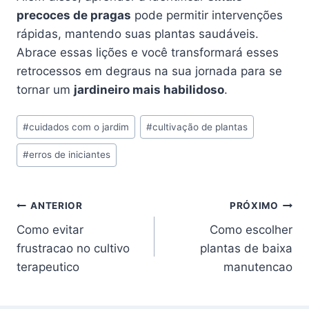
precoces de pragas
pode permitir intervenções
rápidas, mantendo suas plantas saudáveis.
Abrace essas lições e você transformará esses
retrocessos em degraus na sua jornada para se
tornar um
jardineiro mais habilidoso
.
Tags
#
cuidados com o jardim
#
cultivação de plantas
do
#
erros de iniciantes
Post:
Navegação
ANTERIOR
PRÓXIMO
Como evitar
Como escolher
de
frustracao no cultivo
plantas de baixa
Post
terapeutico
manutencao