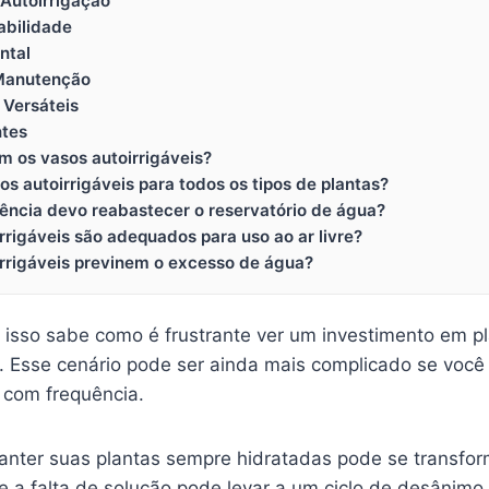
Autoirrigação
abilidade
ntal
 Manutenção
 Versáteis
ntes
m os vasos autoirrigáveis?
os autoirrigáveis para todos os tipos de plantas?
ência devo reabastecer o reservatório de água?
rrigáveis são adequados para uso ao ar livre?
irrigáveis previnem o excesso de água?
 isso sabe como é frustrante ver um investimento em p
s. Esse cenário pode ser ainda mais complicado se voc
 com frequência.
nter suas plantas sempre hidratadas pode se transfo
e a falta de solução pode levar a um ciclo de desânimo