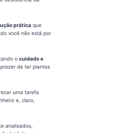
lução prática
que
do você não está por
litando o
cuidado e
prazer de ter plantas
recer uma tarefa
heiro e, claro,
te analisados,