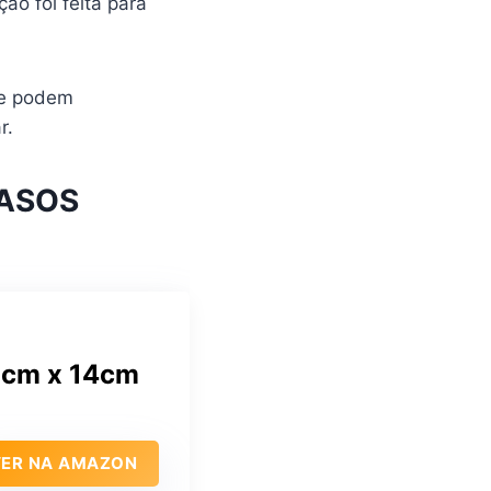
ção foi feita para
ue podem
r.
VASOS
6cm x 14cm
VER NA AMAZON