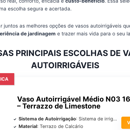
o real, conforto, eficácia e
custo-benefício
. Essa sele
uma escolha segura e acertada.
r juntos as melhores opções de vasos autoirrigáveis q
eriência de jardinagem
e trazer mais vida para o seu la
AS PRINCIPAIS ESCOLHAS DE 
AUTOIRRIGÁVEIS
ICA
Vaso Autoirrigável Médio N03 1
– Terrazzo de Limestone
Sistema de Autoirrigação
: Sistema de irrigação capilar
Material
: Terrazo de Calcário