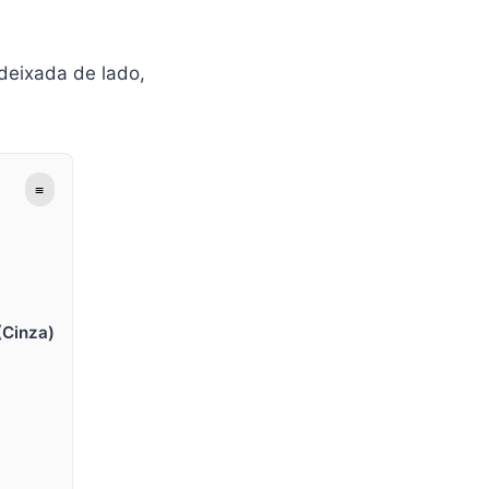
deixada de lado,
≡
(Cinza)