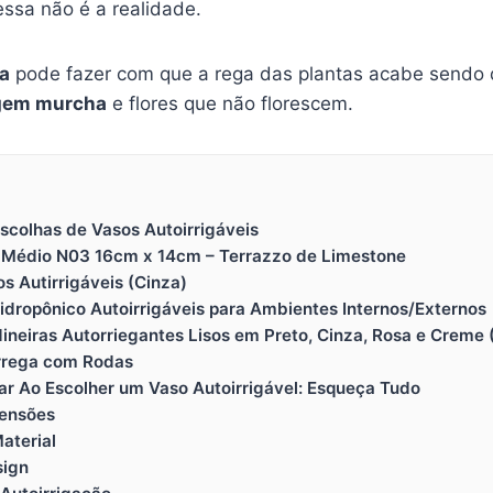
essa não é a realidade.
ia
pode fazer com que a rega das plantas acabe sendo 
gem murcha
e flores que não florescem.
Escolhas de Vasos Autoirrigáveis
el Médio N03 16cm x 14cm – Terrazzo de Limestone
s Autirrigáveis (Cinza)
idropônico Autoirrigáveis para Ambientes Internos/Externos
dineiras Autorriegantes Lisos em Preto, Cinza, Rosa e Creme 
orrega com Rodas
rar Ao Escolher um Vaso Autoirrigável: Esqueça Tudo
mensões
aterial
sign