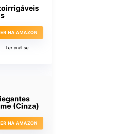
oirrigáveis
os
VER NA AMAZON
Ler análise
riegantes
eme (Cinza)
VER NA AMAZON