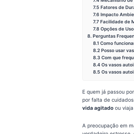
7.4 Mecanismo de 
7.5 Fatores de Dur
7.6 Impacto Ambie
7.7 Facilidade de
7.8 Opções de Uso
8. Perguntas Freque
8.1 Como funciona
8.2 Posso usar vas
8.3 Com que frequ
8.4 Os vasos autoi
8.5 Os vasos auto
E quem já passou por
por falta de cuidado
vida agitado
ou viaja
A preocupação em ma
verdadeiro estresse, 