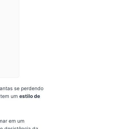
lantas se perdendo
ê tem um
estilo de
rmar em um
 e desistência da