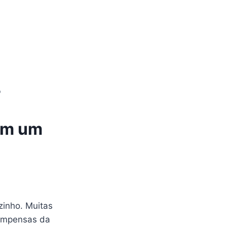
o
 em um
zinho. Muitas
compensas da