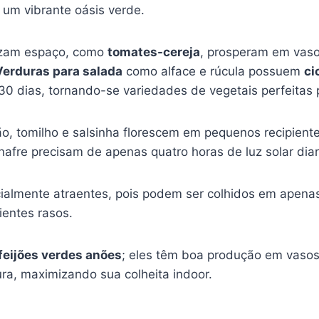
um vibrante oásis verde.
izam espaço, como
tomates-cereja
, prosperam em vaso
Verduras para salada
como alface e rúcula possuem
ci
0 dias, tornando-se variedades de vegetais perfeitas p
o, tomilho e salsinha florescem em pequenos recipient
nafre precisam de apenas quatro horas de luz solar dia
almente atraentes, pois podem ser colhidos em apenas
entes rasos.
feijões verdes anões
; eles têm boa produção em vaso
ra, maximizando sua colheita indoor.