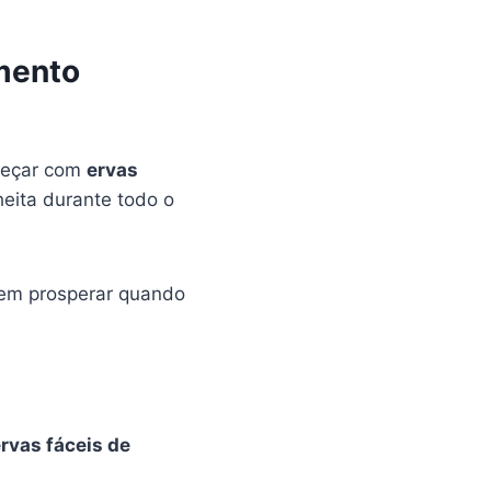
mento
omeçar com
ervas
heita durante todo o
dem prosperar quando
rvas fáceis de