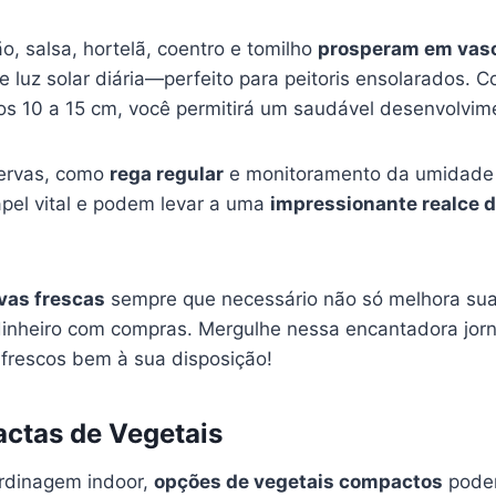
, salsa, hortelã, coentro e tomilho
prosperam em vas
e luz solar diária—perfeito para peitoris ensolarados.
s 10 a 15 cm, você permitirá um saudável desenvolvime
ervas, como
rega regular
e monitoramento da umidade 
l vital e podem levar a uma
impressionante realce d
vas frescas
sempre que necessário não só melhora sua 
nheiro com compras. Mergulhe nessa encantadora jorn
 frescos bem à sua disposição!
ctas de Vegetais
ardinagem indoor,
opções de vegetais compactos
podem