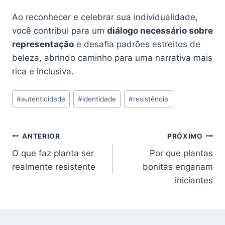
Ao reconhecer e celebrar sua individualidade,
você contribui para um
diálogo necessário sobre
representação
e desafia padrões estreitos de
beleza, abrindo caminho para uma narrativa mais
rica e inclusiva.
Tags
#
autenticidade
#
identidade
#
resistência
do
Post:
Navegação
ANTERIOR
PRÓXIMO
O que faz planta ser
Por que plantas
de
realmente resistente
bonitas enganam
Post
iniciantes