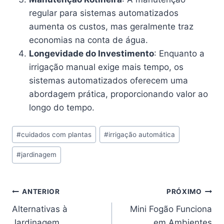
regular para sistemas automatizados
aumenta os custos, mas geralmente traz
economias na conta de água.
Longevidade do Investimento
: Enquanto a
irrigação manual exige mais tempo, os
sistemas automatizados oferecem uma
abordagem prática, proporcionando valor ao
longo do tempo.
Tags
#
cuidados com plantas
#
irrigação automática
do
#
jardinagem
Post:
Navegação
ANTERIOR
PRÓXIMO
Alternativas à
Mini Fogão Funciona
de
Jardinagem
em Ambientes